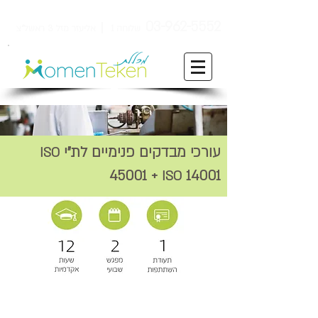
ן
03-962-5552
שלוחה 1
אליעזר מזל 3 ראשל"צ
עורכי מבדקים פנימיים לת"י
ISO
45001 +
14001
ISO