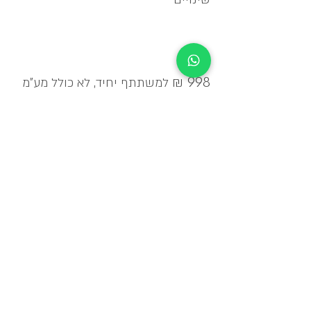
עלות
998 ₪
למשתתף יחיד, לא כולל מע"מ
_____
* הקורסים וימי עיון יתקיימו תחת ההנחיות
והמגבלות של משרד הבריאות והתו הסגול
ובהתאם גם צפויים להיות שינויים בלי הודעה
מוקדמת.
למגיעים ברכב
למגיעים בתחבורה ציבורת