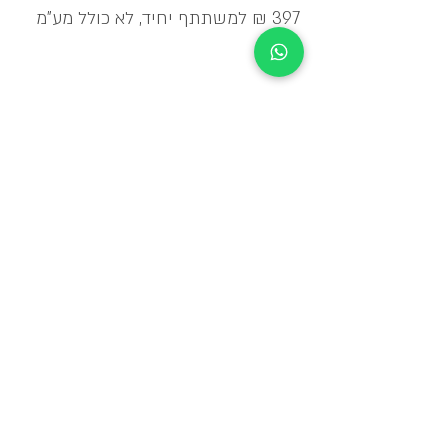
397 ₪ למשתתף יחיד, לא כולל מע"מ
_____
מכללת מומנתקן שומרת לעצמה את הזכות לדחות/לשנות
מועד קורס מכל סיבה שהיא
* הקורסים וימי עיון יתקיימו תחת ההנחיות
והמגבלות של משרד הבריאות והתו הסגול
ובהתאם גם צפויים להיות שינויים בלי הודעה
מוקדמת.
למגיעים ברכב
למגיעים בתחבורה ציבורת