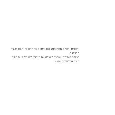
*הקורס יתקיים תחת תנאי התו הסגול ובהתאם להוראות משרד
הבריאות.
מכללת מומנתקן שומרת לעצמה את הזכות לדחות/לשנות מועד
קורס מכל סיבה שהיא