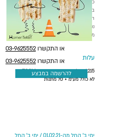
כללי הבטיחות בעבודות חשמל
בדיקות תרמוגרפיות וחידושים בתחום
החשמל
נעילה ותיוג- Loto
מבחן וסיכום הקורס
או התקשרו
03-9625552
עלות
או התקשרו
03-9625552
1,215 ₪ למשתתף יחיד בקורס ZOOM,
להרשמה במבצע
לא כולל מע"מ + סל מתנות
ימי ב' החל מה-01.02.21 / ימי ב' החל