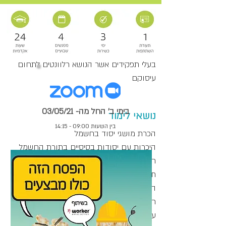
אנשי אחזקה, מנהלי אחזקה, שעובדים
במתקן חשמלי או שבאים בעבודתם במגע
רציף עם עבודות חשמל כחלק מתפקידי
אחזקה ותפעול מתקנים ומבנים
בעלי תפקידים אשר הנושא רלוונטים לתחום
עיסוקם
בימי ב' החל מה- 03/05/21
נושאי לימוד
בין השעות 09:00 - 14:15
הכרת מושגי יסוד בחשמל
היכרות עם יסודות בסיסיים בתורת החשמל
חוק החשמל ותקנותיו
תאונות חשמל, לקחיהן ודרכי מניעה
התחשמלות והגורמים המשפיעים על
חומרתה
עקרונות ואמצעי הגנה מפני התחשמלות