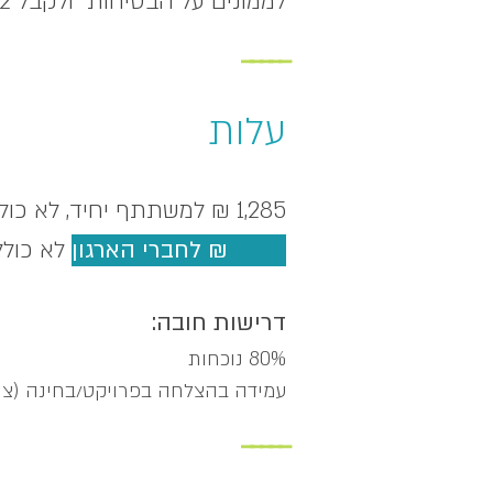
לממונים על הבטיחות" ו
לקבל 2 תעודות
_____
עלות
1,285 ₪ למשתתף יחיד, לא כולל מע"מ
1,028 ₪ לחברי הארגון
לא כולל
דרישות חובה:
80% נוכחות
עמידה בהצלחה בפרויקט/בחינה (ציון 70 ומעלה)
_____