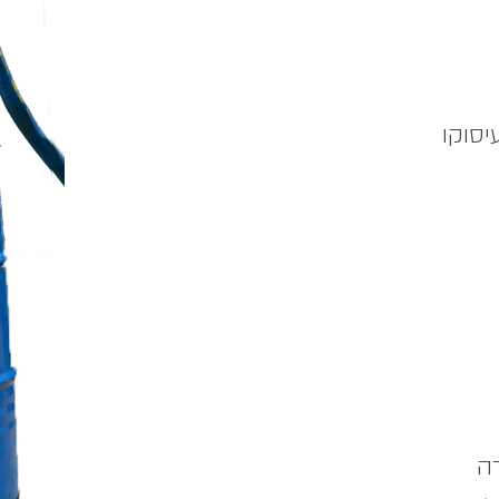
יסוקו
רה