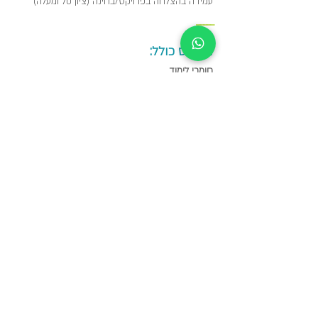
עמידה בהצלחה בפרויקט/בחינה (ציון 70 ומעלה) ​
_____
הקורס כולל:
חומרי לימוד
כיבוד קל
שתיה קרה וחמה
ארוחת צהריים
מכללת מומנתקן שומרת לעצמה את הזכות לדחות/לשנות מועד
קורס מכל סיבה שהיא