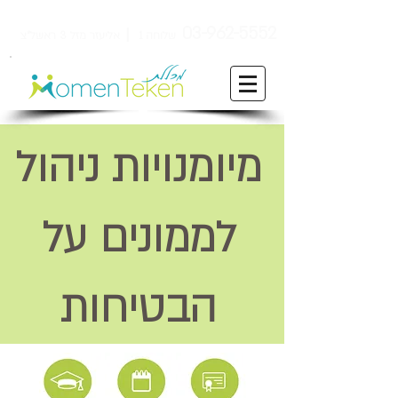
ן
03-962-5552
שלוחה 1
אליעזר מזל 3 ראשל"צ
מיומנויות ניהול
לממונים על
הבטיחות