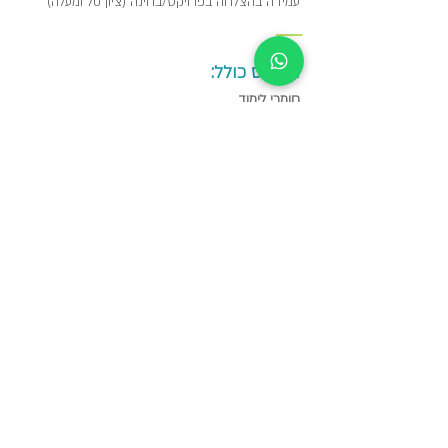
עמידה בהצלחה בפרויקט/בחינה (ציון 70 ומעלה) ​
_____
הקורס כולל:
חומרי לימוד
כיבוד קל
שתיה קרה וחמה
ארוחת צהריים
מכללת מומנתקן שומרת לעצמה את הזכות לדחות/לשנות מועד
קורס מכל סיבה שהיא