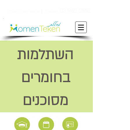
ן
03-962-5552
שלוחה 1
אליעזר מזל 3 ראשל"צ
השתלמות
בחומרים
מסוכנים