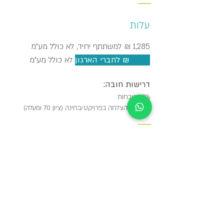
_____
עלות
1,285 ₪ למשתתף יחיד, לא כולל מע"מ
1,028 ₪ לחברי הארגון
לא כולל מע"מ
דרישות חובה:
80% נוכחות
עמידה בהצלחה בפרויקט/בחינה (ציון 70 ומעלה) ​
_____
הקורס כולל:
חומרי לימוד
כיבוד קל
שתיה קרה וחמה
ארוחת צהריים
מכללת מומנתקן שומרת לעצמה את הזכות לדחות/לשנות מועד
קורס מכל סיבה שהיא