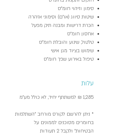
חוקים ותקנות בחומ"ס
סימון וזיהוי חומ"ס
שיטות סיווג (או"ם) וסימוני אזהרה
הכרת דרישות ומבנה תיק מפעל
אחסון חומ"ס
טלטול, שינוע והובלת חומ"ס
שימוש בציוד מגן אישי
טיפול באירוע שפך חומ"ס
עלות
1,285 ₪ למשתתף יחיד, לא כולל מע"מ
* ניתן להרשם לקורס מורחב "השתלמות
בחומרים מסוכנים לממונים על
הבטיחות" ו
לקבל 2 תעודות